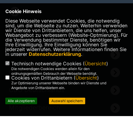
Cookie Hinweis
Diese Webseite verwendet Cookies, die notwendig
sind, um die Webseite zu nutzen. Weiterhin verwenden
wir Dienste von Drittanbietern, die uns helfen, unser
Webangebot zu verbessern (Website-Optmierung). Für
die Verwendung bestimmter Dienste, benötigen wir
IMPRESSUM
DATENSCHUTZ
KONTAKT
Ihre Einwilligung. Ihre Einwilligung können Sie
jederzeit widerrufen. Weitere Informationen finden Sie
CDU Kreisverband Vechta
in unserer
Datenschutzerklärung
.
Technisch notwendige Cookies (
Übersicht
)
Die notwendigen Cookies werden allein für den
CDU in Niedersachsen
ordnungsgemäßen Gebrauch der Webseite benötigt.
Cookies von Drittanbietern (
Übersicht
)
Zur Optimierung unserer Webseite binden wir Dienste und
Angebote von Drittanbietern ein.
CDU Deutschlands
Alle akzeptieren
Auswahl speichern
Mitgliederbereich
©2026 CDU Ortsverband
Realisation: Sharkness Media
Goldenstedt
GmbH & Co. KG