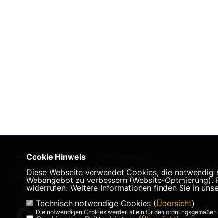
Willkommen bei der CDU in der Gemeinde
Cookie Hinweis
Goldenstedt. Hier finden Sie alle
Diese Webseite verwendet Cookies, die notwendig si
Informationen zur Kommunalwahl 2020 und
Webangebot zu verbessern (Website-Optmierung). Für
widerrufen. Weitere Informationen finden Sie in uns
allen Kandidaten.
Technisch notwendige Cookies (
Übersicht
)
Die notwendigen Cookies werden allein für den ordnungsgemäßen 